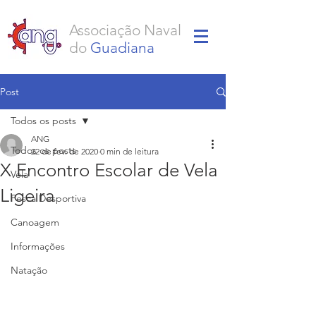
Associação Naval
do
Guadiana
Post
Todos os posts
ANG
Todos os posts
22 de fev. de 2020
0 min de leitura
X Encontro Escolar de Vela
Vela
Ligeira
Pesca Desportiva
Canoagem
Informações
Natação