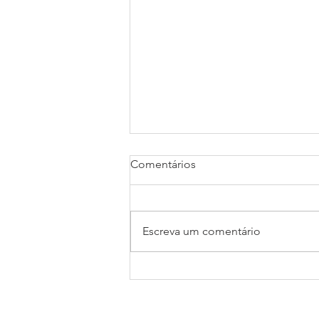
Comentários
Escreva um comentário
Inscrições abertas para a 36ª
Travessia Internacional de
Natação do Rio Guadiana