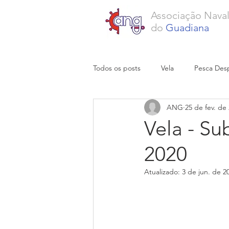
Associação Nava
do
Guadiana
Todos os posts
Vela
Pesca Desp
ANG
25 de fev. de
Vela - S
2020
Atualizado:
3 de jun. de 2