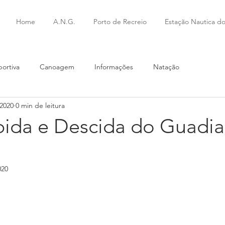
l
Home
A.N.G.
Porto de Recreio
Estação Nautica do
ortiva
Canoagem
Informações
Natação
 2020
0 min de leitura
ubida e Descida do Guadi
020