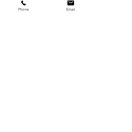
Phone
Email
Ver tudo
Posts recentes