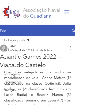
Associação Naval
do
Guadiana
Post
Todos os posts
ANG
Todos os posts
15 de jul. de 2022
2 min de leitura
Atlantic Games 2022 –
Vela
Viana do Castelo
Pesca Desportiva
Com três velejadores no pódio na 
Canoagem
modalidade de vela - Carlos Mafuta (1º 
Informações
classificado na classe Optimist), Julia 
Rodrigues (2ª classificada feminino em 
Natação
Laser Radia) e Beatriz Nunes (3ª 
classificada feminino em Laser 4.7) - os 