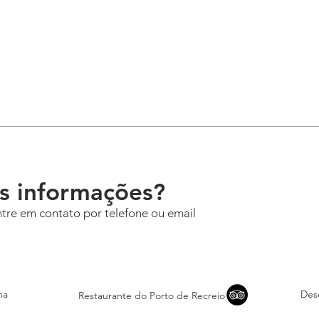
is informações?
ntre em contato por telefone ou email
na
Des
Restaurante do Porto de Recreio