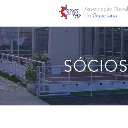
Associação Nava
do
Guadiana
SÓCIO