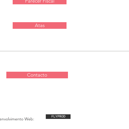
Parecer Fiscal
Atas
Contacto
FLYPROD
envolvimento Web: