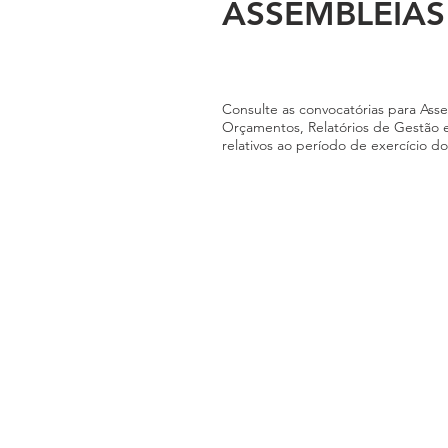
ASSEMBLEIAS
Consulte as convocatórias para Asse
Orçamentos, Relatórios de Gestão e
relativos ao período de exercício do