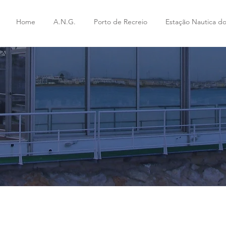
l
Home
A.N.G.
Porto de Recreio
Estação Nautica do
S