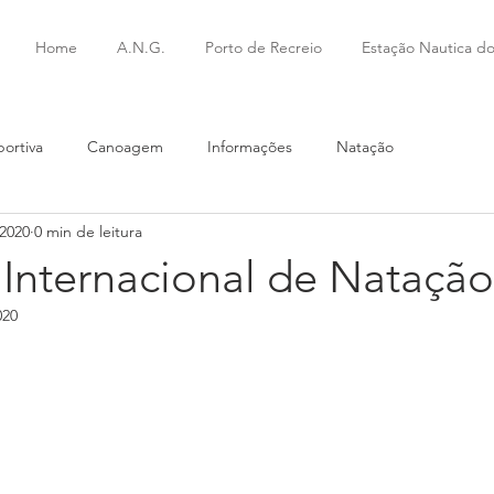
l
Home
A.N.G.
Porto de Recreio
Estação Nautica do
ortiva
Canoagem
Informações
Natação
 2020
0 min de leitura
 Internacional de Natação
020