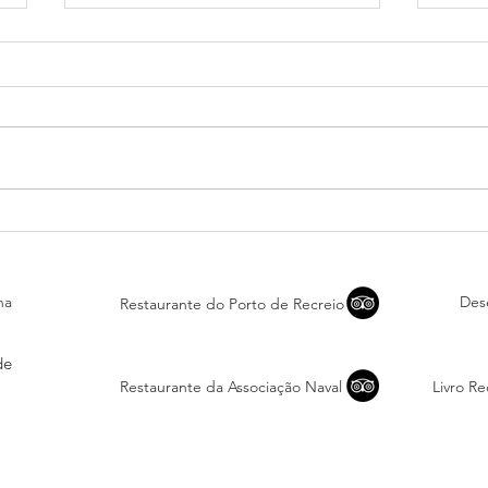
Jovem velejador da
XXIX
Associação Naval do
Cano
Guadiana em destaque na
– X 
imprensa regional
na
Des
Restaurante do Porto de Recreio
de
Restaurante da Associação Naval
Livro R