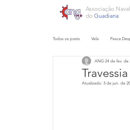
Associação Nava
do
Guadiana
Todos os posts
Vela
Pesca Desp
ANG
24 de fev. de
Travessia
Atualizado:
3 de jun. de 2