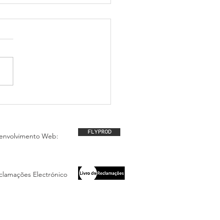
 Regata Internacional de
agem do Rio Guadiana
Milhas Náuticas
FLYPROD
envolvimento Web:
eclamações Electrónico