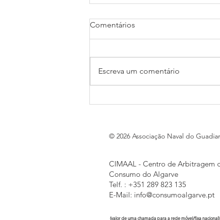
Comentários
Escreva um comentário
Inscrições abertas para a 36ª
Travessia Internacional de
Natação do Rio Guadiana
© 2026 Associação Naval do Guadia
CIMAAL - Centro de Arbitragem 
Consumo do Algarve
Telf. : +351 289 823 135
E-Mail:
info@consumoalgarve.pt
(valor de uma chamada para a rede móvel/fixa nacional)