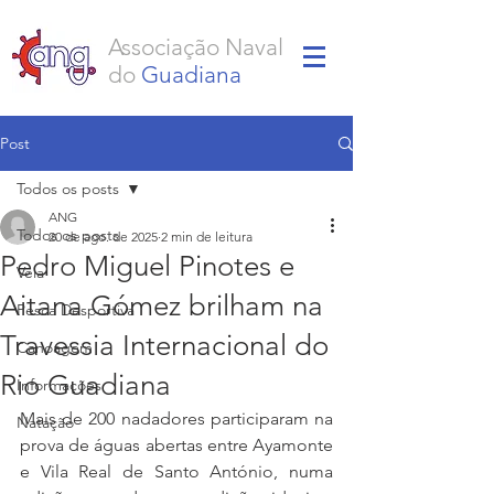
Associação Naval
do
Guadiana
Post
Todos os posts
ANG
Todos os posts
20 de ago. de 2025
2 min de leitura
Pedro Miguel Pinotes e
Vela
Aitana Gómez brilham na
Pesca Desportiva
Travessia Internacional do
Canoagem
Rio Guadiana
Informações
Mais de 200 nadadores participaram na 
Natação
prova de águas abertas entre Ayamonte 
e Vila Real de Santo António, numa 