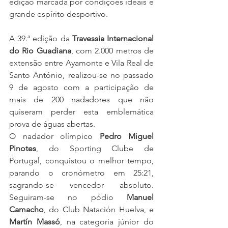
edição marcada por condições ideais e 
grande espírito desportivo.
A 39.ª edição da 
Travessia Internacional 
do Rio Guadiana
, com 2.000 metros de 
extensão entre Ayamonte e Vila Real de 
Santo António, realizou-se no passado 
9 de agosto com a participação de 
mais de 200 nadadores que não 
quiseram perder esta emblemática 
prova de águas abertas.
O nadador olímpico 
Pedro Miguel 
Pinotes
, do Sporting Clube de 
Portugal, conquistou o melhor tempo, 
parando o cronómetro em 25:21, 
sagrando-se vencedor absoluto. 
Seguiram-se no pódio 
Manuel 
Camacho
, do Club Natación Huelva, e 
Martín Massó
, na categoria júnior do 