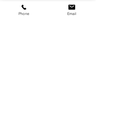
Phone
Email
Ver tudo
Posts recentes