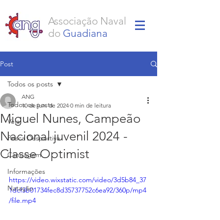
Associação Naval
do
Guadiana
Post
Todos os posts
ANG
Todos os posts
10 de jun. de 2024
0 min de leitura
Miguel Nunes, Campeão
Vela
Nacional juvenil 2024 -
Pesca Desportiva
Classe Optimist
Canoagem
Informações
https://video.wixstatic.com/video/3d5b84_37
Natação
1dcf3b01734fec8d35737752c6ea92/360p/mp4
/file.mp4