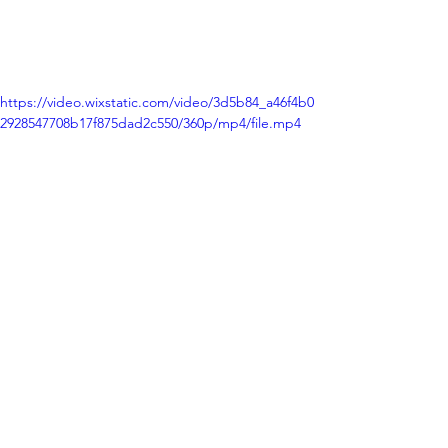
https://video.wixstatic.com/video/3d5b84_a46f4b0
2928547708b17f875dad2c550/360p/mp4/file.mp4