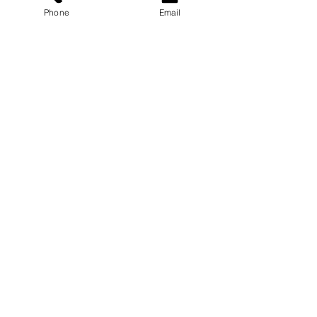
Phone
Email
Ver tudo
Posts recentes
Comentários