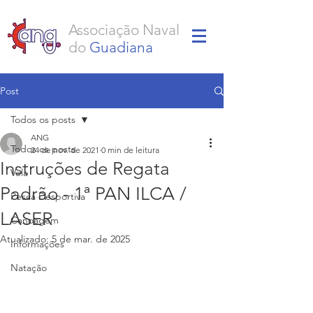
Associação Naval
do
Guadiana
Post
Todos os posts
ANG
Todos os posts
24 de nov. de 2021
0 min de leitura
Instruções de Regata
Vela
Padrão - 1ª PAN ILCA /
Pesca Desportiva
LASER
Canoagem
Atualizado:
5 de mar. de 2025
Informações
Natação